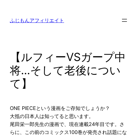
内
容
ふじもんアフィリエイト
を
ス
キ
ッ
【ルフィーVSガープ中
プ
将…そして老後につい
て】
ONE PIECEという漫画をご存知でしょうか？
大抵の日本人は知ってると思います。
尾田栄一郎先生の漫画で、現在連載24年目です。さ
らに、この前のコミックス100巻が発売され話題にな