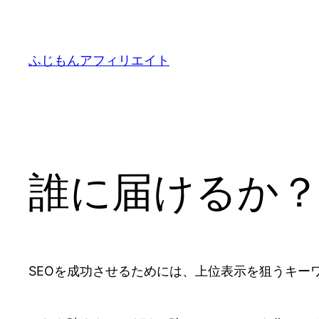
内
容
を
ふじもんアフィリエイト
ス
キ
ッ
プ
誰に届けるか
SEOを成功させるためには、上位表示を狙うキー